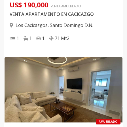
US$ 190,000
VENTA AMUEBLADO
VENTA APARTAMENTO EN CACICAZGO
Los Cacicazgos
,
Santo Domingo D.N.
1
1
1
71
Mt2
AMUEBLADO