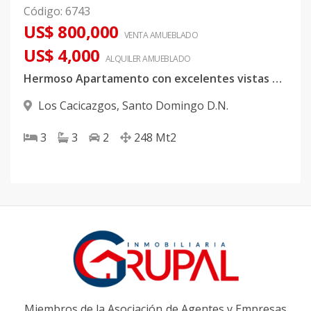
Código
:
6743
US$ 800,000
VENTA AMUEBLADO
US$ 4,000
ALQUILER
AMUEBLADO
Hermoso Apartamento con excelentes vistas en venta o alquiler en Los Cacicazgos
Los Cacicazgos
,
Santo Domingo D.N.
3
3
2
248
Mt2
Miembros de la Asociación de Agentes y Empresas