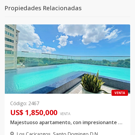
Propiedades Relacionadas
VENTA
Código
:
2467
US$ 1,850,000
VENTA
Majestuoso apartamento, con impresionante y lujosas amenidades
Los Cacicazgos
,
Santo Domingo D.N.