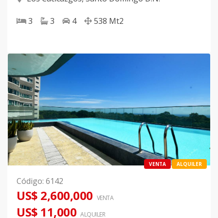
3
3
4
538
Mt2
VENTA
ALQUILER
Código
:
6142
US$ 2,600,000
VENTA
US$ 11,000
ALQUILER