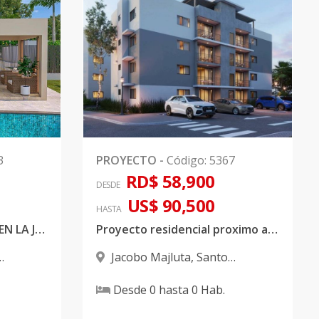
3
PROYECTO
-
Código
:
5367
RD$ 58,900
DESDE
US$ 90,500
HASTA
PROYECTO RESIDENCIAL EN LA JACOBO MAJLUTA
Proyecto residencial proximo a Av. Jacobo Majluta Azar
Jacobo Majluta
,
Santo
Domingo Norte
Desde
0
hasta
0
Hab.