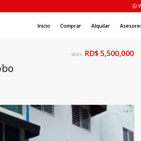
W
Inicio
Comprar
Alquilar
Asesore
RD$ 5,500,000
VENTA
obo
1 of 11