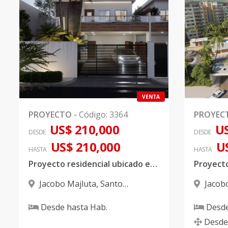
VENTA
PROYECTO
-
Código
:
3364
PROYEC
US$ 210,000
US
DESDE
DESDE
US$ 210,000
U
HASTA
HASTA
Proyecto residencial ubicado en la Jacobo Majluta
Jacobo Majluta
,
Santo
Jacob
Domingo Norte
Domingo
Desde
hasta
Hab.
Desd
Desde