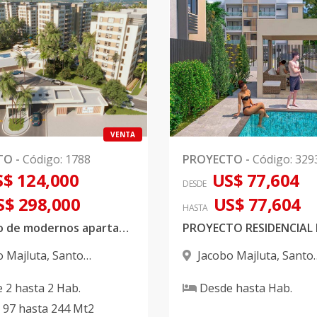
VENTA
TO
-
Código
:
1788
PROYECTO
-
Código
:
329
$ 124,000
US$ 77,604
DESDE
S$ 298,000
US$ 77,604
HASTA
Proyecto de modernos apartamentos en Ave. Jacobo Majluta
o Majluta
,
Santo
Jacobo Majluta
,
Santo
 Norte
Domingo Norte
e
2
hasta
2
Hab.
Desde
hasta
Hab.
97
hasta
244
Mt2