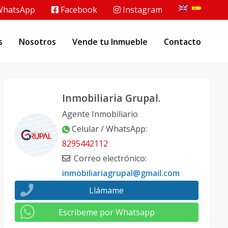
hatsApp
Facebook
Instagram
s
Nosotros
Vende tu Inmueble
Contacto
Inmobiliaria Grupal.
Agente Inmobiliario
Celular / WhatsApp
:
8295442112
Correo electrónico
:
inmobiliariagrupal@gmail.com
Llámame
Escribeme por Whatsapp