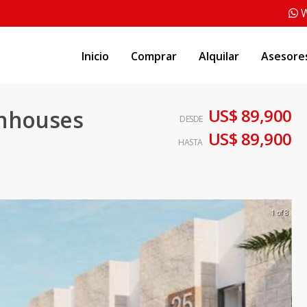
W
Inicio
Comprar
Alquilar
Asesore
US$ 89,900
wnhouses
DESDE
US$ 89,900
HASTA
1 of 8