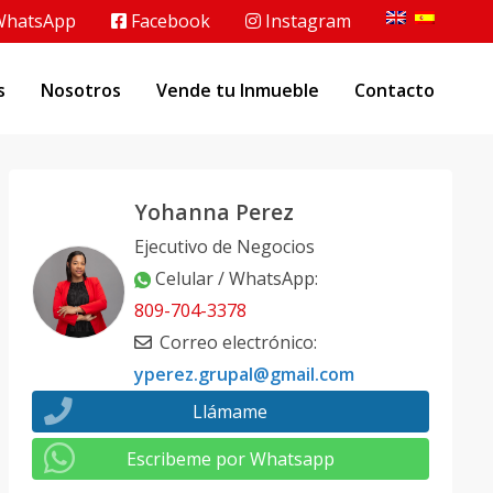
hatsApp
Facebook
Instagram
s
Nosotros
Vende tu Inmueble
Contacto
Yohanna Perez
Ejecutivo de Negocios
Celular / WhatsApp
:
809-704-3378
Correo electrónico
:
yperez.grupal@gmail.com
Llámame
Escribeme por Whatsapp