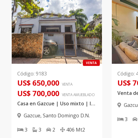
VENTA
Código
:
9183
Código
:
US$ 650,000
US$ 7
VENTA
US$ 700,000
Venta d
VENTA AMUEBLADO
Casa en Gazcue | Uso mixto | Ideal para vivir o invertir.
Gazcu
Gazcue
,
Santo Domingo D.N.
3
3
3
2
406
Mt2