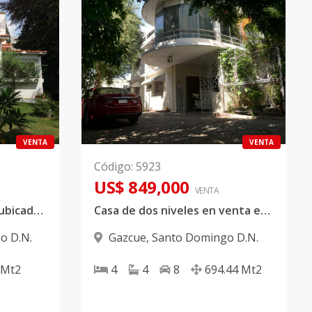
VENTA
VENTA
Código
:
5923
US$ 849,000
VENTA
Hermosa casa en Venta ubicada en Gazcue
Casa de dos niveles en venta en privilegiada zona de Gazcue
o D.N.
Gazcue
,
Santo Domingo D.N.
Mt2
4
4
8
694.44
Mt2