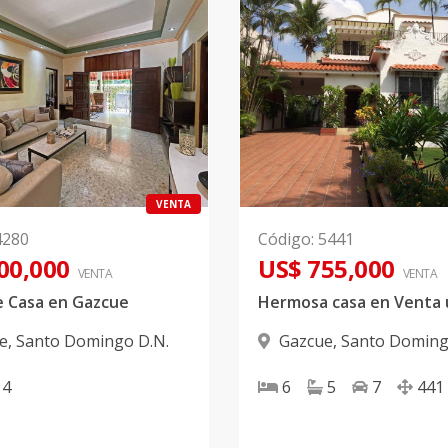
VENTA
4280
Código
:
5441
00,000
US$ 755,000
VENTA
VENTA
e Casa en Gazcue
e
,
Santo Domingo D.N.
Gazcue
,
Santo Doming
4
6
5
7
441