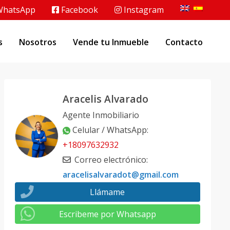
hatsApp
Facebook
Instagram
s
Nosotros
Vende tu Inmueble
Contacto
Aracelis Alvarado
Agente Inmobiliario
Celular / WhatsApp
:
+18097632932
Correo electrónico
:
aracelisalvaradot@gmail.com
Llámame
Escribeme por Whatsapp