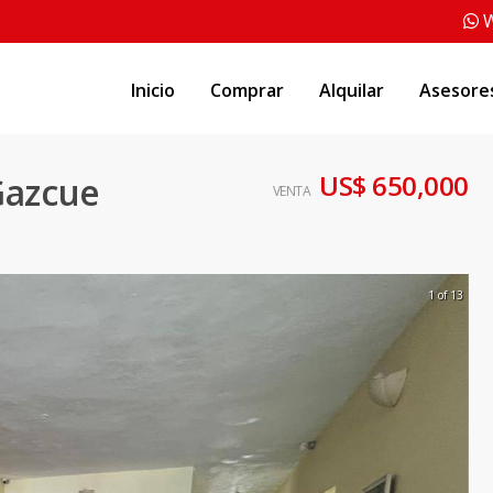
W
Inicio
Comprar
Alquilar
Asesore
US$ 650,000
Gazcue
VENTA
1 of 13