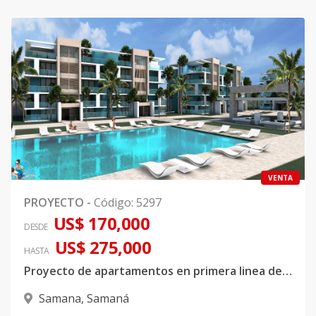
VENTA
PROYECTO
-
Código
:
5297
US$ 170,000
DESDE
US$ 275,000
HASTA
Proyecto de apartamentos en primera linea de playa ubicado en Samana
Samana
,
Samaná