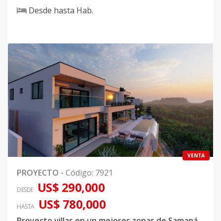
Desde
hasta
Hab.
VENTA
PROYECTO
-
Código
:
7921
US$ 290,000
DESDE
US$ 780,000
HASTA
Proyecto villas en un mejores zonas de Samaná