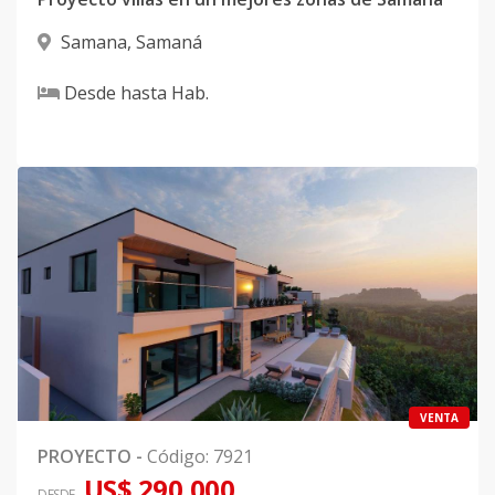
Samana
,
Samaná
Desde
hasta
Hab.
VENTA
PROYECTO
-
Código
:
7921
US$ 290,000
DESDE