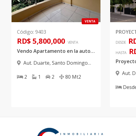
VENTA
Código
:
9403
PROYEC
RD$ 5,800,000
RD
VENTA
DESDE
R
Vendo Apartamento en la autopista Duarte
HASTA
Aut. Duarte
,
Santo Domingo
Oeste
Aut. 
2
1
2
80
Mt2
Oeste
Desd