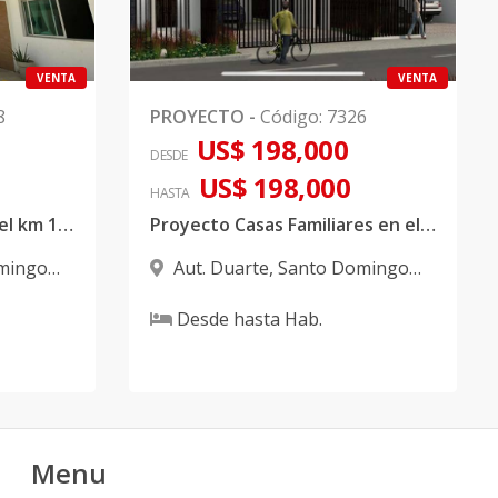
VENTA
VENTA
8
PROYECTO
-
Código
:
7326
US$ 198,000
DESDE
US$ 198,000
HASTA
Proyecto residencial en el km 13 de la autopista Duarte
Proyecto Casas Familiares en el km 14 Autop. Duarte
mingo
Aut. Duarte
,
Santo Domingo
Oeste
Desde
hasta
Hab.
Menu