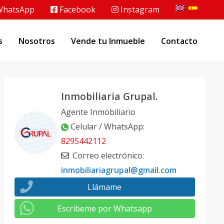
hatsApp
Facebook
Instagram
s
Nosotros
Vende tu Inmueble
Contacto
Inmobiliaria Grupal.
Agente Inmobiliario
Celular / WhatsApp
:
8295442112
Correo electrónico
:
inmobiliariagrupal@gmail.com
Llámame
Escribeme por Whatsapp