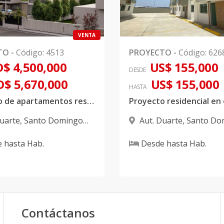
VENTA
TO
-
Código
:
4513
PROYECTO
-
Código
:
626
$ 4,500,000
US$ 155,000
DESDE
D$ 5,670,000
US$ 155,000
HASTA
Proyecto de apartamentos residencial ubicado en el km 14 de la Autopista Duarte
Duarte
,
Santo Domingo
Aut. Duarte
,
Santo Do
Oeste
e
hasta
Hab.
Desde
hasta
Hab.
Contáctanos