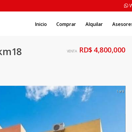
W
Inicio
Comprar
Alquilar
Asesore
RD$ 4,800,000
 km18
VENTA
1 of 8