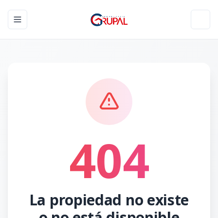
Toggle navigation menu
Toggl
404
La propiedad no existe
o no está disponible