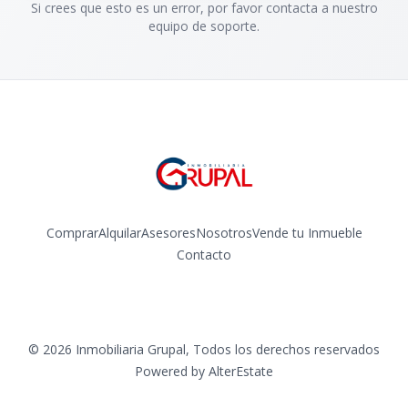
Si crees que esto es un error, por favor contacta a nuestro
equipo de soporte.
Comprar
Alquilar
Asesores
Nosotros
Vende tu Inmueble
Contacto
Facebook
Instagram
©
2026
Inmobiliaria Grupal
,
Todos los derechos reservados
Powered by
AlterEstate