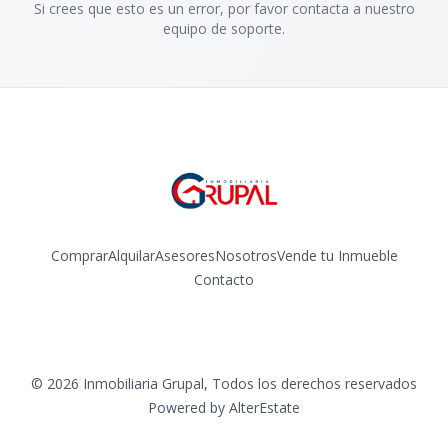
Si crees que esto es un error, por favor contacta a nuestro
equipo de soporte.
Comprar
Alquilar
Asesores
Nosotros
Vende tu Inmueble
Contacto
Facebook
Instagram
©
2026
Inmobiliaria Grupal
,
Todos los derechos reservados
Powered by
AlterEstate