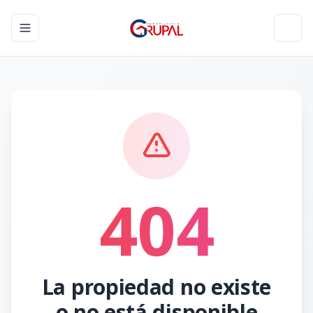
Toggle navigation menu
Toggl
404
La propiedad no existe
o no está disponible