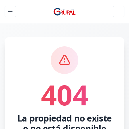
Toggle navigation menu
Toggl
404
La propiedad no existe
o no está disponible