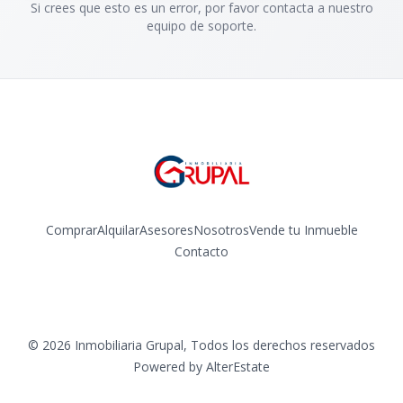
Si crees que esto es un error, por favor contacta a nuestro
equipo de soporte.
Comprar
Alquilar
Asesores
Nosotros
Vende tu Inmueble
Contacto
Facebook
Instagram
©
2026
Inmobiliaria Grupal
,
Todos los derechos reservados
Powered by
AlterEstate