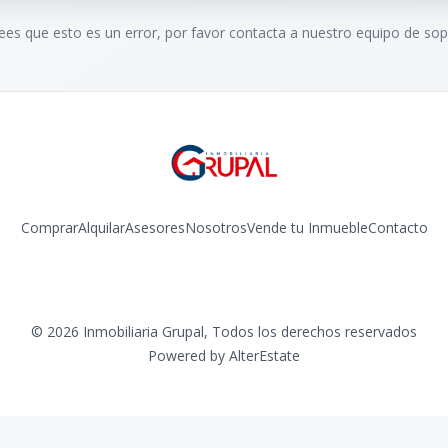
rees que esto es un error, por favor contacta a nuestro equipo de sop
Comprar
Alquilar
Asesores
Nosotros
Vende tu Inmueble
Contacto
Facebook
Instagram
©
2026
Inmobiliaria Grupal
,
Todos los derechos reservados
Powered by
AlterEstate