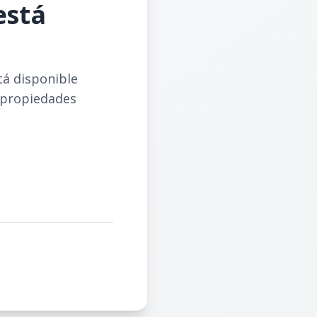
está
tá disponible
 propiedades