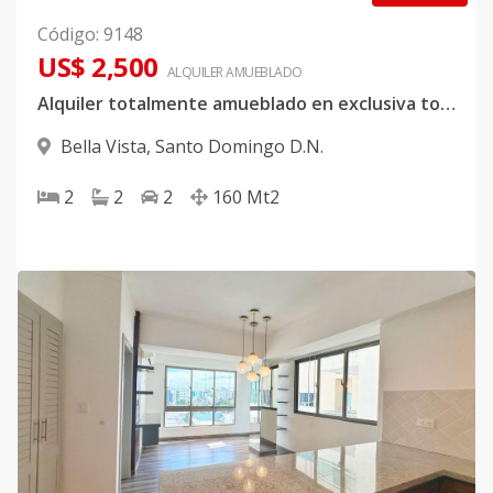
Código
:
9148
US$ 2,500
ALQUILER
AMUEBLADO
Alquiler totalmente amueblado en exclusiva torre de Bella Vista
Bella Vista
,
Santo Domingo D.N.
2
2
2
160
Mt2