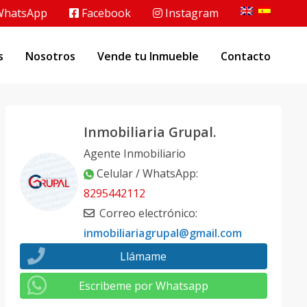
hatsApp
Facebook
Instagram
s
Nosotros
Vende tu Inmueble
Contacto
Inmobiliaria Grupal.
Agente Inmobiliario
Celular / WhatsApp
:
8295442112
Correo electrónico
:
inmobiliariagrupal@gmail.com
Llámame
Escribeme por Whatsapp