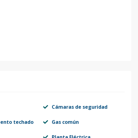
Cámaras de seguridad
iento techado
Gas común
Planta Eléctrica