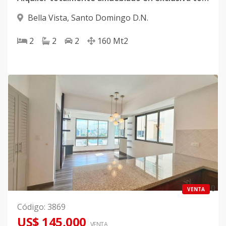
Bella Vista
,
Santo Domingo D.N.
2
2
2
160
Mt2
0
VENTA
Código
:
3869
US$ 145,000
VENTA