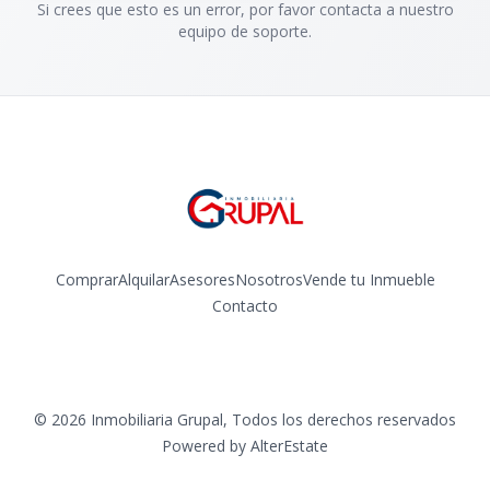
Si crees que esto es un error, por favor contacta a nuestro
equipo de soporte.
Comprar
Alquilar
Asesores
Nosotros
Vende tu Inmueble
Contacto
Facebook
Instagram
©
2026
Inmobiliaria Grupal
,
Todos los derechos reservados
Powered by
AlterEstate