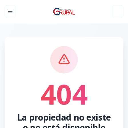
Toggle navigation menu
Toggl
404
La propiedad no existe
o no está disponible